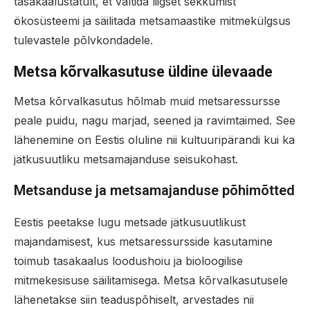
tasakaalustatult, et vältida liigset sekkumist
ökosüsteemi ja säilitada metsamaastike mitmekülgsus
tulevastele põlvkondadele.
Metsa kõrvalkasutuse üldine ülevaade
Metsa kõrvalkasutus hõlmab muid metsaressursse
peale puidu, nagu marjad, seened ja ravimtaimed. See
lähenemine on Eestis oluline nii kultuuripärandi kui ka
jätkusuutliku metsamajanduse seisukohast.
Metsanduse ja metsamajanduse põhimõtted
Eestis peetakse lugu metsade jätkusuutlikust
majandamisest, kus metsaressursside kasutamine
toimub tasakaalus loodushoiu ja bioloogilise
mitmekesisuse säilitamisega. Metsa kõrvalkasutusele
lähenetakse siin teaduspõhiselt, arvestades nii