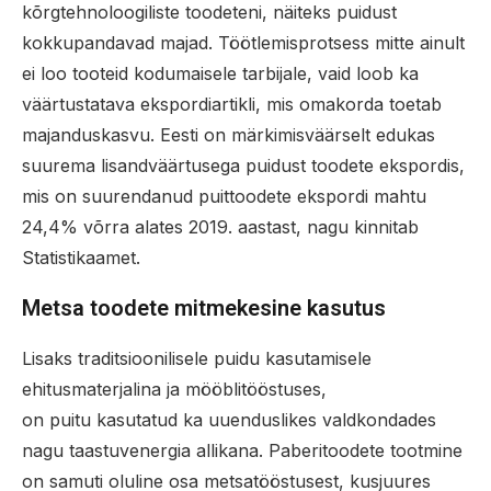
kõrgtehnoloogiliste toodeteni, näiteks puidust
kokkupandavad majad. Töötlemisprotsess mitte ainult
ei loo tooteid kodumaisele tarbijale, vaid loob ka
väärtustatava ekspordiartikli, mis omakorda toetab
majanduskasvu. Eesti on märkimisväärselt edukas
suurema lisandväärtusega puidust toodete ekspordis,
mis on suurendanud puittoodete ekspordi mahtu
24,4% võrra alates 2019. aastast, nagu kinnitab
Statistikaamet.
Metsa toodete mitmekesine kasutus
Lisaks traditsioonilisele puidu kasutamisele
ehitusmaterjalina ja mööblitööstuses,
on puitu kasutatud ka uuenduslikes valdkondades
nagu taastuvenergia allikana. Paberitoodete tootmine
on samuti oluline osa metsatööstusest, kusjuures