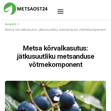
Skip to content
Avaleht
/
Metsa kõrvalkasutus: jätkusuutliku metsanduse võtmekomponent
Metsa kõrvalkasutus:
jätkusuutliku metsanduse
võtmekomponent