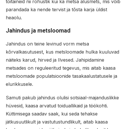
toitaineid nii rohustik kui ka metsa alusmets, mis võib
parandada ka nende tervist ja tõsta karja üldist
heaolu.
Jahindus ja metsloomad
Jahindus on teine levinud vorm metsa
kõrvalkasutusest, kus metsloomade hulka kuuluvad
näiteks karud, hirved ja Ilvesed. Jahipidamine
metsades on reguleeritud tegevus, mis aitab kaasa
metsloomade populatsioonide tasakaalustatusele ja
elurikkusele.
Samuti pakub jahindus olulisi sotsiaal-majanduslikke
hüvesid, kaasa arvatud toiduallikaid ja töökohti.
Küttimisega saadav saak, kui seda tehakse
jätkusuutlikult ja vastutustundlikult, aitab kaasa