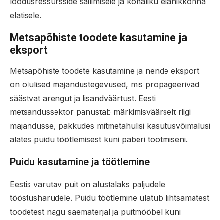
loodusressursside säilimisele ja kohaliku elanikkonna
elatisele.
Metsapõhiste toodete kasutamine ja
eksport
Metsapõhiste toodete kasutamine ja nende eksport
on olulised majandustegevused, mis propageerivad
säästvat arengut ja lisandväärtust. Eesti
metsandussektor panustab märkimisväärselt riigi
majandusse, pakkudes mitmetahulisi kasutusvõimalusi
alates puidu töötlemisest kuni paberi tootmiseni.
Puidu kasutamine ja töötlemine
Eestis varutav puit on alustalaks paljudele
tööstusharudele. Puidu töötlemine ulatub lihtsamatest
toodetest nagu saematerjal ja puitmööbel kuni