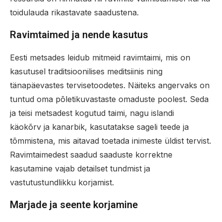
toidulauda rikastavate saadustena.
Ravimtaimed ja nende kasutus
Eesti metsades leidub mitmeid ravimtaimi, mis on
kasutusel traditsioonilises meditsiinis ning
tänapäevastes tervisetoodetes. Näiteks angervaks on
tuntud oma põletikuvastaste omaduste poolest. Seda
ja teisi metsadest kogutud taimi, nagu islandi
käokõrv ja kanarbik, kasutatakse sageli teede ja
tõmmistena, mis aitavad toetada inimeste üldist tervist.
Ravimtaimedest saadud saaduste korrektne
kasutamine vajab detailset tundmist ja
vastutustundlikku korjamist.
Marjade ja seente korjamine