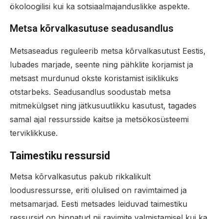
ökoloogilisi kui ka sotsiaalmajanduslikke aspekte.
Metsa kõrvalkasutuse seadusandlus
Metsaseadus reguleerib metsa kõrvalkasutust Eestis,
lubades marjade, seente ning pähklite korjamist ja
metsast murdunud okste koristamist isiklikuks
otstarbeks. Seadusandlus soodustab metsa
mitmekülgset ning jätkusuutlikku kasutust, tagades
samal ajal ressursside kaitse ja metsökosüsteemi
terviklikkuse.
Taimestiku ressursid
Metsa kõrvalkasutus pakub rikkalikult
loodusressursse, eriti olulised on ravimtaimed ja
metsamarjad. Eesti metsades leiduvad taimestiku
ressursid on hinnatud nii ravimite valmistamisel kui ka