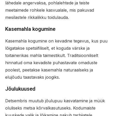
lähedale angervaksa, pohlalehtede ja teiste
meetaimede rohkele kasvualale, mis pakuvad
mesilastele rikkalikku toidulauda.
Kasemahla kogumine
Kasemahla kogumine on kevadine tegevus, kus puu
lõigatakse spetsiifiliselt, et koguda värske ja
toitainerikas mahla taimestikult. Traditsiooniliselt
hinnatud oma kevadiste puhastavate omaduste
poolest, peetakse kasemahla naturaalseks ja
elujõudu taastavaks joogiks.
Jõulukuused
Detsembris muutub jõulupuu kasvatamine ja müük
oluliseks metsa kõrvalkasutuseks. Kodumaiste
kuuskede valik ja lõikamine pakub tarbijatele