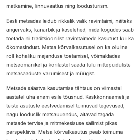
matkamine, linnuvaatlus ning loodusturism.
Eesti metsades leidub rikkalik valik ravimtaimi, näiteks
angervaks, kanarbik ja kaselehed, mida kogudes saab
toetada nii traditsioonilist ravimtaimede kasutust kui ka
ökomesindust. Metsa kõrvalkasutusel on ka oluline
roll kohaliku majanduse toetamisel, võimaldades
metsaomanikel ja korilastel saada tulu mittepuiduliste
metsasaaduste varumisest ja müügist.
Metsade säästva kasutamise tähtsus on viimastel
aastatel üha enam esile tõusnud. Keskkonnaameti ja
teiste asutuste eestvedamisel toimuvad tegevused,
nagu looduslik metsauuendus, aitavad tagada
metsade tervise ja mitmekesisuse säilimist pikas
perspektiivis. Metsa kõrvalkasutus peab toimuma