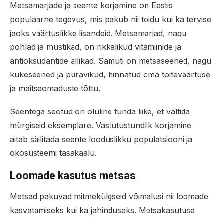
Metsamarjade ja seente korjamine on Eestis
populaarne tegevus, mis pakub nii toidu kui ka tervise
jaoks väärtuslikke lisandeid. Metsamarjad, nagu
pohlad ja mustikad, on rikkalikud vitamiinide ja
antioksüdantide allikad. Samuti on metsaseened, nagu
kukeseened ja puravikud, hinnatud oma toiteväärtuse
ja maitseomaduste tõttu.
Seentega seotud on oluline tunda liike, et vältida
mürgiseid eksemplare. Vastutustundlik korjamine
aitab säilitada seente looduslikku populatsiooni ja
ökosüsteemi tasakaalu.
Loomade kasutus metsas
Metsad pakuvad mitmekülgseid võimalusi nii loomade
kasvatamiseks kui ka jahinduseks. Metsakasutuse