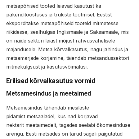
metsapõhised tooted leiavad kasutust ka
pakenditööstuses ja trükiste tootmisel. Eestist
eksporditakse metsapõhiseid tooteid mitmetesse
riikidesse, sealhulgas Inglismaale ja Saksamaale, mis
on näide sektori laiast mõjust rahvusvahelisele
majandusele. Metsa kõrvalkasutus, nagu jahindus ja
metsamarjade korjamine, täiendab metsandussektori
mitmekülgsust ja kasutusvõimalusi.
Erilised kõrvalkasutus vormid
Metsamesindus ja meetaimed
Metsamesindus tähendab mesilaste
pidamist metsaaladel, kus nad korjavad
nektarit meetaimedelt, tagades seeläbi ökomesinduse
arengu. Eesti metsades on tarud sageli paigutatud