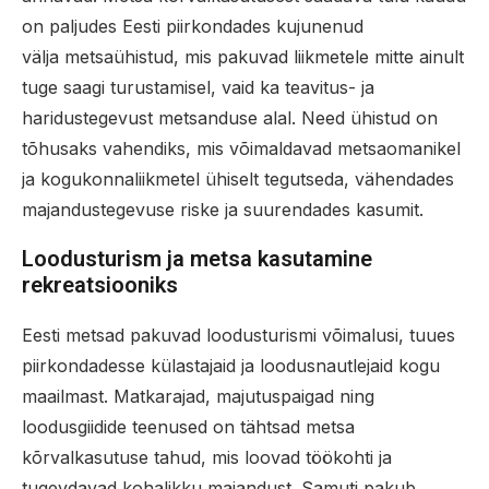
on paljudes Eesti piirkondades kujunenud
välja metsaühistud, mis pakuvad liikmetele mitte ainult
tuge saagi turustamisel, vaid ka teavitus- ja
haridustegevust metsanduse alal. Need ühistud on
tõhusaks vahendiks, mis võimaldavad metsaomanikel
ja kogukonnaliikmetel ühiselt tegutseda, vähendades
majandustegevuse riske ja suurendades kasumit.
Loodusturism ja metsa kasutamine
rekreatsiooniks
Eesti metsad pakuvad loodusturismi võimalusi, tuues
piirkondadesse külastajaid ja loodusnautlejaid kogu
maailmast. Matkarajad, majutuspaigad ning
loodusgiidide teenused on tähtsad metsa
kõrvalkasutuse tahud, mis loovad töökohti ja
tugevdavad kohalikku majandust. Samuti pakub