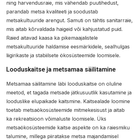
ning harvendusraie, mis vähendab puutihedust,
parandab metsa kvaliteeti ja soodustab
metsakultuuride arengut. Samuti on tähtis sanitarraie,
mis aitab kõrvaldada haigeid või kahjustatud puid.
Raied aitavad kaasa ka pikemaajalistele
metsakultuuride haldamise eesmärkidele, sealhulgas
liigirikaste ja stabiilsete ökosüsteemide loomisele.
Looduskaitse ja metsamaa säilitamine
Metsamaa säilitamine läbi looduskaitse on oluline
meetod, et tagada metsade jätkusuutlik kasutamine ja
looduslike elupaikade kaitsmine. Kaitsealade loomine
toetab metsaökosüsteemide mitmekesisust ja aitab
ka rekreatsioon võimaluste loomisele. Üks
metsaökosüsteemide kaitse aspekte on ka raiesmiku
talumine, millega piiratakse metsa majandamisel