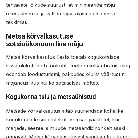
tehtavate lõikude suurust, et minimeerida mõju
ökosüsteemile ja vältida liigse alasti metsapinna
tekkimist.
Metsa kõrvalkasutuse
sotsioökonoomiline mõju
Metsa kõrvalkasutus Eestis toetab kogukondade
sissetulekut, loob töökohti, toetab metsaühistuid ning
edendab loodusturismi, pakkudes olulist väärtust nii
majanduslikus kui ka sotsiaalses mõttes.
Kogukonna tulu ja metsaühistud
Metsade kõrvalkasutus aitab suurendada kohalike
kogukondade sissetulekut, eriti saagiaastatel, kui
marjade, seente ja muude metsaandid rohkelt saaki
annavad. Metsa kõrvalkasutusest saadava tulu kaudu