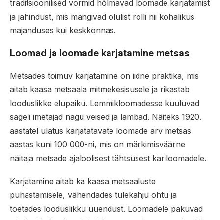
traditsioonilised vormid hõlmavad loomade karjatamist
ja jahindust, mis mängivad olulist rolli nii kohalikus
majanduses kui keskkonnas.
Loomad ja loomade karjatamine metsas
Metsades toimuv karjatamine on iidne praktika, mis
aitab kaasa metsaala mitmekesisusele ja rikastab
looduslikke elupaiku. Lemmikloomadesse kuuluvad
sageli imetajad nagu veised ja lambad. Näiteks 1920.
aastatel ulatus karjatatavate loomade arv metsas
aastas kuni 100 000-ni, mis on märkimisväärne
näitaja metsade ajaloolisest tähtsusest kariloomadele.
Karjatamine aitab ka kaasa metsaaluste
puhastamisele, vähendades tulekahju ohtu ja
toetades looduslikku uuendust. Loomadele pakuvad