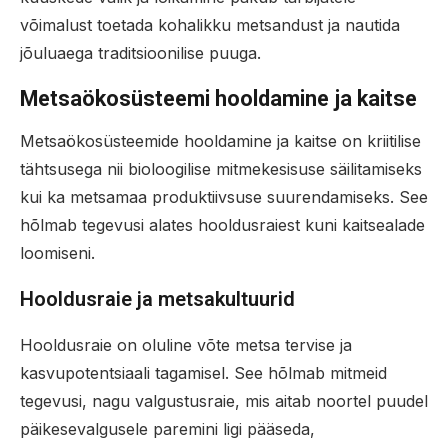
võimalust toetada kohalikku metsandust ja nautida
jõuluaega traditsioonilise puuga.
Metsaökosüsteemi hooldamine ja kaitse
Metsaökosüsteemide hooldamine ja kaitse on kriitilise
tähtsusega nii bioloogilise mitmekesisuse säilitamiseks
kui ka metsamaa produktiivsuse suurendamiseks. See
hõlmab tegevusi alates hooldusraiest kuni kaitsealade
loomiseni.
Hooldusraie ja metsakultuurid
Hooldusraie on oluline võte metsa tervise ja
kasvupotentsiaali tagamisel. See hõlmab mitmeid
tegevusi, nagu valgustusraie, mis aitab noortel puudel
päikesevalgusele paremini ligi pääseda,